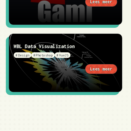
Lees meer
WBL Data Visualization
Design
Photoshop
VueJS
Lees meer