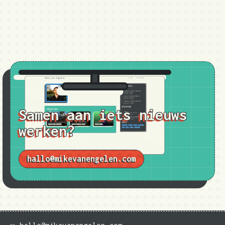
Samen aan iets nieuws
werken?
hallo@mikevanengelen.com