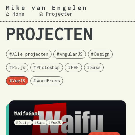
Mike van Engelen
⌂ Home
⍾ Projecten
PROJECTEN
Alle projecten
AngularJS
Design
P5.js
Photoshop
PHP
Sass
VueJS
WordPress
WaifuGami
Design
Sass
VueJS