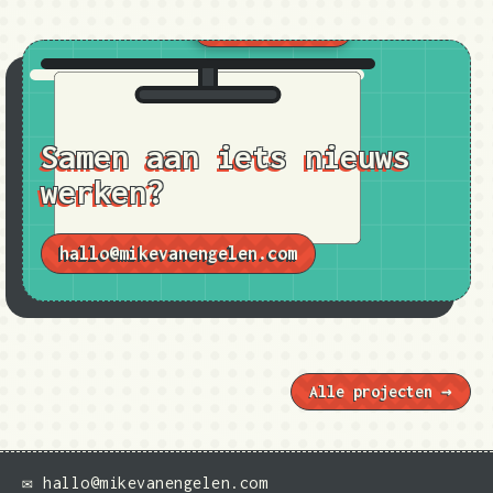
Bezoek website
Samen aan iets nieuws
werken?
hallo@mikevanengelen.com
Alle projecten →
✉ hallo@mikevanengelen.com